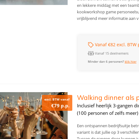
en lekkere middag met een teambui
kookworkshop game personeelsuit
vrijblijvend meer informatie aan 
Vanaf €82 excl. BTW 
Vanaf 15 deelnemers
Minder dan 6 personen?
klik hier
Walking dinner als 
excl. BTW vanaf
€79 p.p.
Inclusief heerlijk 3-gangen d
(100 personen of zelfs meer)
Een ontspannen bedrijfsuitje betr
variant is dat jullie op 3 verschil
Tussen de gangen door kunnen jul