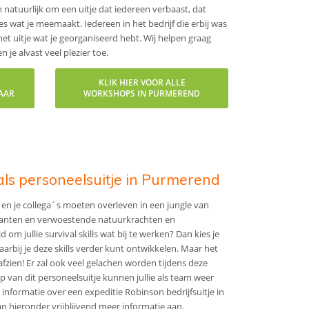
 natuurlijk om een uitje dat iedereen verbaast, dat
s wat je meemaakt. Iedereen in het bedrijf die erbij was
het uitje wat je georganiseerd hebt. Wij helpen graag
je alvast veel plezier toe.
KLIK HIER VOOR ALLE
MAAR
WORKSHOPS IN PURMEREND
als personeelsuitje in Purmerend
j en je collega´s moeten overleven in een jungle van
lanten en verwoestende natuurkrachten en
d om jullie survival skills wat bij te werken? Dan kies je
waarbij je deze skills verder kunt ontwikkelen. Maar het
afzien! Er zal ook veel gelachen worden tijdens deze
p van dit personeelsuitje kunnen jullie als team weer
r informatie over een expeditie Robinson bedrijfsuitje in
 hieronder vrijblijvend meer informatie aan.