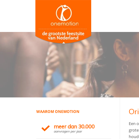
Ori
WAAROM ONEMOTION
Een o
meer dan 30.000
grote
aanvragen per jaar
houde