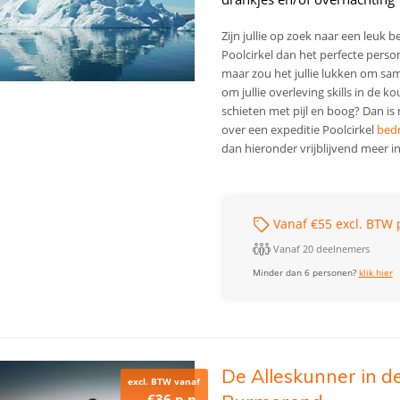
Zijn jullie op zoek naar een leuk b
Poolcirkel dan het perfecte personee
maar zou het jullie lukken om sam
om jullie overleving skills in de k
schieten met pijl en boog? Dan is 
over een expeditie Poolcirkel
bedr
dan hieronder vrijblijvend meer i
Vanaf €55 excl. BTW 
Vanaf 20 deelnemers
Minder dan 6 personen?
klik hier
De Alleskunner in de 
excl. BTW vanaf
€36 p.p.