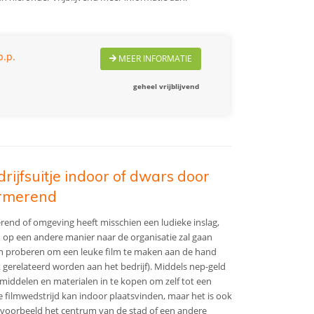
p.p.
MEER INFORMATIE
geheel vrijblijvend
drijfsuitje indoor of dwars door
urmerend
merend of omgeving heeft misschien een ludieke inslag,
n op een andere manier naar de organisatie zal gaan
an proberen om een leuke film te maken aan de hand
 gerelateerd worden aan het bedrijf). Middels nep-geld
middelen en materialen in te kopen om zelf tot een
 filmwedstrijd kan indoor plaatsvinden, maar het is ook
jvoorbeeld het centrum van de stad of een andere