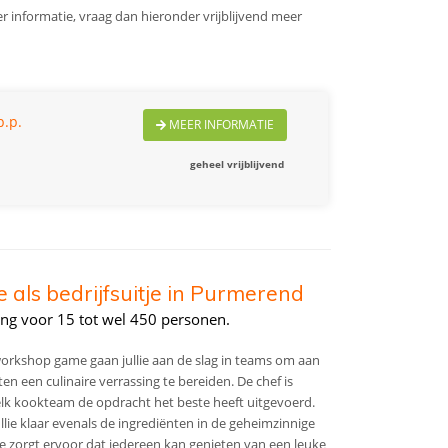
r informatie, vraag dan hieronder vrijblijvend meer
p.p.
MEER INFORMATIE
geheel vrijblijvend
ls bedrijfsuitje in Purmerend
ing voor 15 tot wel 450 personen.
workshop game gaan jullie aan de slag in teams om aan
n een culinaire verrassing te bereiden. De chef is
elk kookteam de opdracht het beste heeft uitgevoerd.
llie klaar evenals de ingrediënten in de geheimzinnige
itje zorgt ervoor dat iedereen kan genieten van een leuke