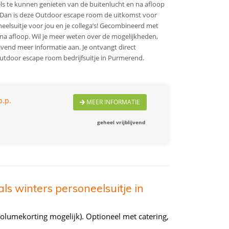
s te kunnen genieten van de buitenlucht en na afloop
? Dan is deze Outdoor escape room de uitkomst voor
elsuitje voor jou en je collega’s! Gecombineerd met
 na afloop. Wil je meer weten over de mogelijkheden,
ijvend meer informatie aan. Je ontvangt direct
Outdoor escape room bedrijfsuitje in Purmerend.
p.p.
MEER INFORMATIE
geheel vrijblijvend
als winters personeelsuitje in
olumekorting mogelijk). Optioneel met catering,