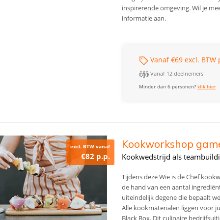
inspirerende omgeving. Wil je mee
informatie aan.
Vanaf €69 excl. BTW 
Vanaf 12 deelnemers
Minder dan 6 personen?
klik hier
Kookworkshop game a
excl. BTW vanaf
€82 p.p.
Kookwedstrijd als teambuild
Tijdens deze Wie is de Chef kook
de hand van een aantal ingrediënte
uiteindelijk degene die bepaalt w
Alle kookmaterialen liggen voor ju
Black Box. Dit culinaire bedrijfsu