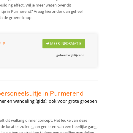
lding effect. Wil je meer weten over dit
je in Purmerend? Vraag hieronder dan geheel
via de groene knop.
p.p.
MEER INFORMATIE
geheel vrijblijvend
personeelsuitje in Purmerend
iner en wandeling (gids); ook voor grote groepen
eft dit walking dinner concept. Het leuke van deze
lende locaties zullen gaan genieten van een heerlijke gang.
lie de benen strekken tijdens een gezellige wandeling