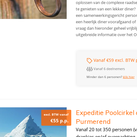
oplossen van de complexe raadsel
te genieten van een lekker diner
een samenwerkingsgericht persone
een heerlijk diner voorafgaand of
vraag dan hieronder geheel vrijbl
uitgebreide informatie over het 
Vanaf €59 excl. BTW 
Vanaf 6 deelnemers
Minder dan 6 personen?
klik hier
Expeditie Poolcirkel 
excl. BTW vanaf
€55 p.p.
Purmerend
Vanaf 20 tot 350 personen (v
drankjes en/of overnachting