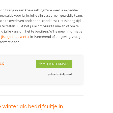
edrijfsuitje in een koele setting? Wie weet is expeditie
lsuitje voor jullie. Jullie zijn vast al een geweldig team,
en te overleven onder pool condities? Het is hoog tijd
ou te testen. Lukt het jullie om vuur te maken of om te
nu jullie kans om het te bewijzen.
Wil je meer informatie
ijfsuitje in de winter
in Purmerend of omgeving, vraag
nformatie aan.
p.p.
MEER INFORMATIE
geheel vrijblijvend
winter als bedrijfsuitje in