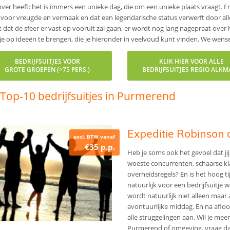
over heeft: het is immers een unieke dag, die om een unieke plaats vraagt. En
 voor vreugde en vermaak en dat een legendarische status verwerft door alle
 dat de sfeer er vast op vooruit zal gaan, er wordt nog lang nagepraat over 
je op ideeën te brengen, die je hieronder in veelvoud kunt vinden. We wensen 
BEDRIJFSUITJES VOOR
KLIK HIER VOOR ALLE
GROTE GROEPEN (>75 PERS.)
BEDRIJFSUITJES REGIO ALK
Top-10 bedrijfsuitjes in Purmerend
Expeditie Robinson 
excl. BTW vanaf
€35 p.p.
Heb je soms ook het gevoel dat ji
woeste concurrenten, schaarse k
overheidsregels? En is het hoog tij
natuurlijk voor een bedrijfsuitje 
wordt natuurlijk niet alleen maar 
avontuurlijke middag. En na afloo
alle struggelingen aan. Wil je mee
Purmerend of omgeving, vraag dan