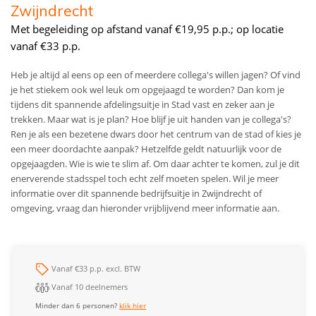
Zwijndrecht
Met begeleiding op afstand vanaf €19,95 p.p.; op locatie
vanaf €33 p.p.
Heb je altijd al eens op een of meerdere collega's willen jagen? Of vind
je het stiekem ook wel leuk om opgejaagd te worden? Dan kom je
tijdens dit spannende afdelingsuitje in Stad vast en zeker aan je
trekken. Maar wat is je plan? Hoe blijf je uit handen van je collega's?
Ren je als een bezetene dwars door het centrum van de stad of kies je
een meer doordachte aanpak? Hetzelfde geldt natuurlijk voor de
opgejaagden. Wie is wie te slim af. Om daar achter te komen, zul je dit
enerverende stadsspel toch echt zelf moeten spelen. Wil je meer
informatie over dit spannende bedrijfsuitje in Zwijndrecht of
omgeving, vraag dan hieronder vrijblijvend meer informatie aan.
Vanaf €33 p.p. excl. BTW
Vanaf 10 deelnemers
Minder dan 6 personen?
klik hier