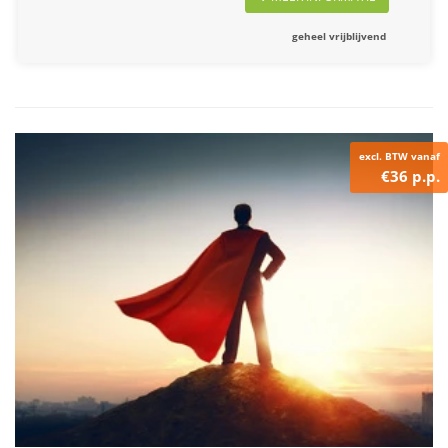
geheel vrijblijvend
excl. BTW vanaf
€36 p.p.