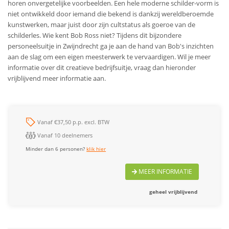
horen onvergetelijke voorbeelden. Een hele moderne schilder-vorm is
niet ontwikkeld door iemand die bekend is dankzij wereldberoemde
kunstwerken, maar juist door zijn cultstatus als goeroe van de
schilderles. Wie kent Bob Ross niet? Tijdens dit bijzondere
personeelsuitje in Zwijndrecht ga je aan de hand van Bob's inzichten
aan de slag om een eigen meesterwerk te vervaardigen.
Wil je meer
informatie over dit creatieve bedrijfsuitje, vraag dan hieronder
vrijblijvend meer informatie aan.
Vanaf €37,50 p.p. excl. BTW
Vanaf 10 deelnemers
Minder dan 6 personen?
klik hier
MEER INFORMATIE
geheel vrijblijvend