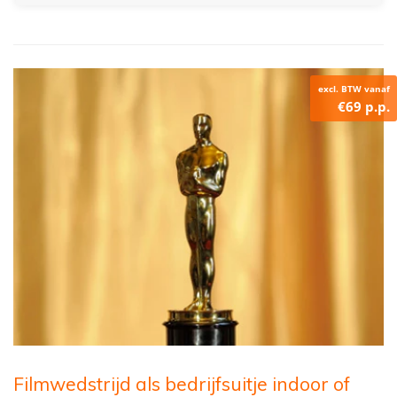
excl. BTW vanaf
€69 p.p.
Filmwedstrijd als bedrijfsuitje indoor of