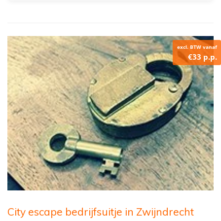
excl. BTW vanaf
€33 p.p.
City escape bedrijfsuitje in Zwijndrecht