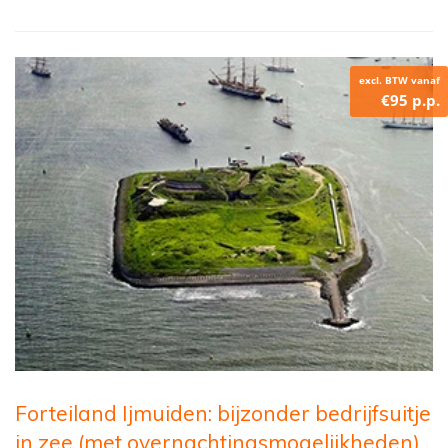
excl. BTW vanaf
€95 p.p.
Forteiland Ijmuiden: bijzonder bedrijfsuitje
in zee (met overnachtingsmogelijkheden)