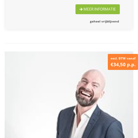
MEER INFORMATIE
geheel vrijblijvend
excl. BTW vanaf
€34,50 p.p.