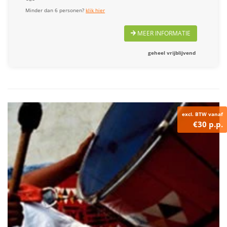
Minder dan 6 personen?
klik hier
MEER INFORMATIE
geheel vrijblijvend
excl. BTW vanaf
€30 p.p.