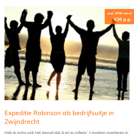
excl. BTW vanaf
€30 p.p.
Expeditie Robinson als bedrijfsuitje in
Zwijndrecht
Heb je soms ook het gevoel dat jij en je collega´s moeten overleven in