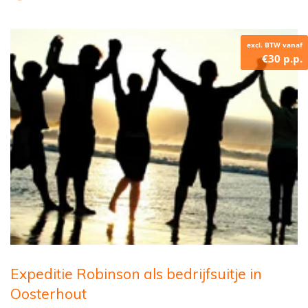
excl. BTW vanaf
€30 p.p.
Expeditie Robinson als bedrijfsuitje in
Oosterhout