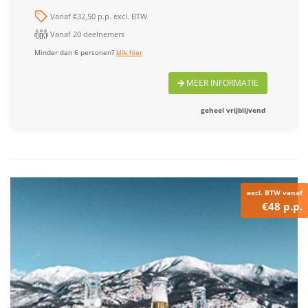
Vanaf €32,50 p.p. excl. BTW
Vanaf 20 deelnemers
Minder dan 6 personen?
klik hier
MEER INFORMATIE
geheel vrijblijvend
excl. BTW vanaf
€48 p.p.