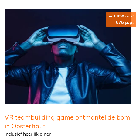
excl. BTW vanaf
€76 p.p.
VR teambuilding game ontmantel de bom
in Oosterhout
Inclusief heerlijk diner