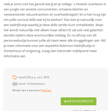
Heb je soms ook het gevoel dat jij en je collega´s moeten overleven in
een jungle van woeste concurrenten, schaarse klanten en
verwoestende natuurkrachten en overheidsregels? En is het hoog tijd
om jullie survival skills wat bij te werken? Dan kies je natuurlijk voor
een bedrijfsuitje waarbij je deze skills verder kunt ontwikkelen. Maar
het wordt natuurlijk niet alleen maar afzien! Er zal ook veel gelachen
worden tijdens deze avontuurlijke middag. En na afloop van dit
personeelsuitje kunnen jullie als team weer alle struggelingen aan. Wil
je meer informatie over een expeditie Robinson bedrijfsuitje in
Oosterhout of omgeving, vraag dan hieronder vrijblijvend meer
informatie aan.
Vanaf €30 p.p. excl. BTW
Vanaf 18 deelnemers
Minder dan 6 personen?
klik hier
MEER INFORMATIE