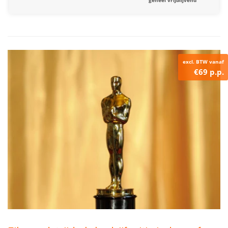
geheel vrijblijvend
excl. BTW vanaf
€69 p.p.