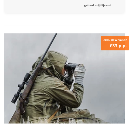
geheel vrijblijvend
excl. BTW vanaf
€33 p.p.