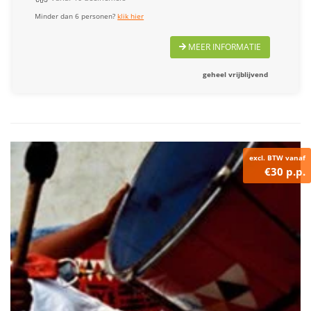
Minder dan 6 personen?
klik hier
MEER INFORMATIE
geheel vrijblijvend
excl. BTW vanaf
€30 p.p.