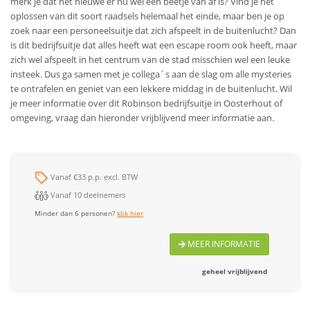
merk je dat het nieuwe er nu wel een beetje van af is? Vind je het
oplossen van dit soort raadsels helemaal het einde, maar ben je op
zoek naar een personeelsuitje dat zich afspeelt in de buitenlucht? Dan
is dit bedrijfsuitje dat alles heeft wat een escape room ook heeft, maar
zich wel afspeelt in het centrum van de stad misschien wel een leuke
insteek. Dus ga samen met je collega´s aan de slag om alle mysteries
te ontrafelen en geniet van een lekkere middag in de buitenlucht. Wil
je meer informatie over dit Robinson bedrijfsuitje in Oosterhout of
omgeving, vraag dan hieronder vrijblijvend meer informatie aan.
Vanaf €33 p.p. excl. BTW
Vanaf 10 deelnemers
Minder dan 6 personen?
klik hier
MEER INFORMATIE
geheel vrijblijvend